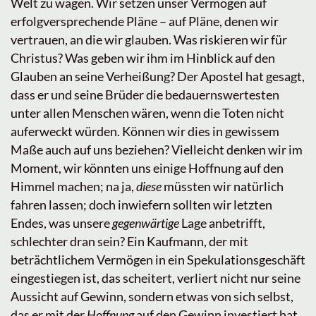
Welt zu wagen. Wir setzen unser Vermögen auf
erfolgversprechende Pläne – auf Pläne, denen wir
vertrauen, an die wir glauben. Was riskieren wir für
Christus? Was geben wir ihm im Hinblick auf den
Glauben an seine Verheißung? Der Apostel hat gesagt,
dass er und seine Brüder die bedauernswertesten
unter allen Menschen wären, wenn die Toten nicht
auferweckt würden. Können wir dies in gewissem
Maße auch auf uns beziehen? Vielleicht denken wir im
Moment, wir könnten uns einige Hoffnung auf den
Himmel machen; na ja,
diese
müssten wir natürlich
fahren lassen; doch inwiefern sollten wir letzten
Endes, was unsere
gegenwärtige
Lage anbetrifft,
schlechter dran sein? Ein Kaufmann, der mit
beträchtlichem Vermögen in ein Spekulationsgeschäft
eingestiegen ist, das scheitert, verliert nicht nur seine
Aussicht auf Gewinn, sondern etwas von sich selbst,
das er mit der
Hoffnung
auf den Gewinn investiert hat.