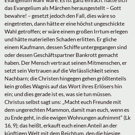
Evangelium wahr wäre. Es ist ganz einfach: hätte sich
das Evangelium als Märchen herausgestellt – Gott
bewahre! – gesetzt jedoch den Fall, dies wäre so
eingetreten, dann hätte er eine höchst ungeschickte
Wahl getroffen; er wäre einem großen Irrtum erlegen
und hätte materiellen Schaden erlitten. Er gliche
einem Kaufmann, dessen Schiffe untergegangen sind
oder dessen Geschäftspartner Bankrott gemacht
haben. Der Mensch vertraut seinen Mitmenschen, er
setzt sein Vertrauen auf die Verlässlichkeit seines
Nachbarn; die Christen hingegen gehen größtenteils
kein großes Wagnis auf das Wort ihres Erlösers hin
ein; und dies gerade ist es, was sie tun müssen.
Christus selbst sagt uns: „Macht euch Freunde mit
dem ungerechten Mammon, damit man euch, wenn es
zu Ende geht, in die ewigen Wohnungen aufnimmt“ (Lk
16, 9); das heißt, erkauft euch einen Anteil an der
künftigen Welt mit dem Reichtum, den die hiesige