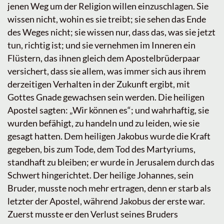
jenen Weg um der Religion willen einzuschlagen. Sie
wissen nicht, wohin es sie treibt; sie sehen das Ende
des Weges nicht; sie wissen nur, dass das, was sie jetzt
tun, richtig ist; und sie vernehmen im Inneren ein
Flüstern, das ihnen gleich dem Apostelbrüderpaar
versichert, dass sie allem, was immer sich aus ihrem
derzeitigen Verhalten in der Zukunft ergibt, mit
Gottes Gnade gewachsen sein werden. Die heiligen
Apostel sagten: „Wir können es“; und wahrhaftig, sie
wurden befähigt, zu handeln und zu leiden, wie sie
gesagt hatten. Dem heiligen Jakobus wurde die Kraft
gegeben, bis zum Tode, dem Tod des Martyriums,
standhaft zu bleiben; er wurde in Jerusalem durch das
Schwert hingerichtet. Der heilige Johannes, sein
Bruder, musste noch mehr ertragen, denn er starb als
letzter der Apostel, während Jakobus der erste war.
Zuerst musste er den Verlust seines Bruders