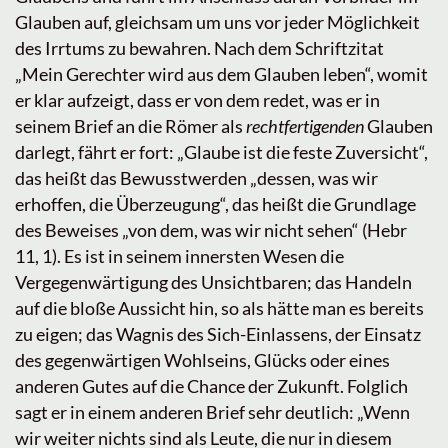
Glauben auf, gleichsam um uns vor jeder Möglichkeit
des Irrtums zu bewahren. Nach dem Schriftzitat
„Mein Gerechter wird aus dem Glauben leben“, womit
er klar aufzeigt, dass er von dem redet, was er in
seinem Brief an die Römer als
rechtfertigenden
Glauben
darlegt, fährt er fort: „Glaube ist die feste Zuversicht“,
das heißt das Bewusstwerden „dessen, was wir
erhoffen, die Überzeugung“, das heißt die Grundlage
des Beweises „von dem, was wir nicht sehen“ (Hebr
11, 1). Es ist in seinem innersten Wesen die
Vergegenwärtigung des Unsichtbaren; das Handeln
auf die bloße Aussicht hin, so als hätte man es bereits
zu eigen; das Wagnis des Sich-Einlassens, der Einsatz
des gegenwärtigen Wohlseins, Glücks oder eines
anderen Gutes auf die Chance der Zukunft. Folglich
sagt er in einem anderen Brief sehr deutlich: „Wenn
wir weiter nichts sind als Leute, die nur in diesem