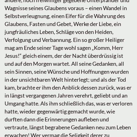
andere, noch freiwilliger gegebene Unterpfänder und
Wagnisse seines Glaubens voraus – einen Wandel in
Selbstverleugnung, einen Eifer für die Wahrung des
Glaubens, Fasten und Gebet, Werke der Liebe, ein
jungfräuliches Leben, Schläge von den Heiden,
Verfolgung und Verbannung. Ein so großer Heiliger
mag am Ende seiner Tage wohl sagen „Komm, Herr
Jesus!“ gleich einem, der der Nacht überdrüssig ist
und auf den Morgen wartet. All seine Gedanken, all
sein Sinnen, seine Wünsche und Hoffnungen wurden
in der unsichtbaren Welt hinterlegt; und als der Tod
kam, brachte er ihm den Anblick dessen zurück, was er
in längst vergangenen Jahren verehrt, geliebt und an
Umgang hatte. Als ihm schließlich das, was er verloren
hatte, wieder gegenwärtig gemacht wurde, wie
durften dann die Erinnerungen aufleben und
vertraute, längst begrabene Gedanken neu zum Leben
erwachen! Wer vermag die Seligkeit derer zu