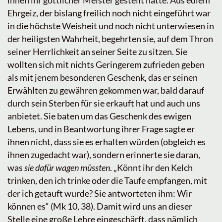
ihnen ihr göttlicher Meister gestellt hatte. Aus edlem
Ehrgeiz, der bislang freilich noch nicht eingeführt war
in die höchste Weisheit und noch nicht unterwiesen in
der heiligsten Wahrheit, begehrten sie, auf dem Thron
seiner Herrlichkeit an seiner Seite zu sitzen. Sie
wollten sich mit nichts Geringerem zufrieden geben
als mit jenem besonderen Geschenk, das er seinen
Erwählten zu gewähren gekommen war, bald darauf
durch sein Sterben für sie erkauft hat und auch uns
anbietet. Sie baten um das Geschenk des ewigen
Lebens, und in Beantwortung ihrer Frage sagte er
ihnen nicht, dass sie es erhalten würden (obgleich es
ihnen zugedacht war), sondern erinnerte sie daran,
was
sie dafür wagen müssten
. „Könnt ihr den Kelch
trinken, den ich trinke oder die Taufe empfangen, mit
der ich getauft wurde? Sie antworteten ihm: Wir
können es“ (Mk 10, 38). Damit wird uns an dieser
Stelle eine große Lehre eingeschärft, dass nämlich