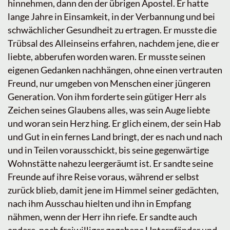
hinnehmen, dann den der übrigen Apostel. Er hatte
lange Jahre in Einsamkeit, in der Verbannung und bei
schwächlicher Gesundheit zu ertragen. Er musste die
Trübsal des Alleinseins erfahren, nachdem jene, die er
liebte, abberufen worden waren. Er musste seinen
eigenen Gedanken nachhängen, ohne einen vertrauten
Freund, nur umgeben von Menschen einer jüngeren
Generation. Von ihm forderte sein gütiger Herr als
Zeichen seines Glaubens alles, was sein Auge liebte
und woran sein Herz hing. Er glich einem, der sein Hab
und Gut in ein fernes Land bringt, der es nach und nach
und in Teilen vorausschickt, bis seine gegenwärtige
Wohnstätte nahezu leergeräumt ist. Er sandte seine
Freunde auf ihre Reise voraus, während er selbst
zurück blieb, damit jene im Himmel seiner gedächten,
nach ihm Ausschau hielten und ihn in Empfang
nähmen, wenn der Herr ihn riefe. Er sandte auch