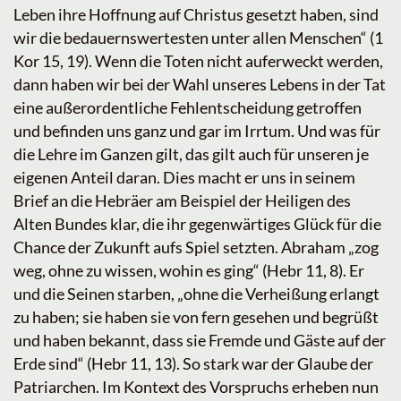
Leben ihre Hoffnung auf Christus gesetzt haben, sind
wir die bedauernswertesten unter allen Menschen“ (1
Kor 15, 19). Wenn die Toten nicht auferweckt werden,
dann haben wir bei der Wahl unseres Lebens in der Tat
eine außerordentliche Fehlentscheidung getroffen
und befinden uns ganz und gar im Irrtum. Und was für
die Lehre im Ganzen gilt, das gilt auch für unseren je
eigenen Anteil daran. Dies macht er uns in seinem
Brief an die Hebräer am Beispiel der Heiligen des
Alten Bundes klar, die ihr gegenwärtiges Glück für die
Chance der Zukunft aufs Spiel setzten. Abraham „zog
weg, ohne zu wissen, wohin es ging“ (Hebr 11, 8). Er
und die Seinen starben, „ohne die Verheißung erlangt
zu haben; sie haben sie von fern gesehen und begrüßt
und haben bekannt, dass sie Fremde und Gäste auf der
Erde sind“ (Hebr 11, 13). So stark war der Glaube der
Patriarchen. Im Kontext des Vorspruchs erheben nun