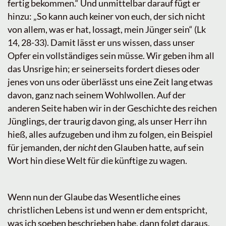
fertig bekommen.“ Und unmittelbar darauf fügt er
hinzu: „So kann auch keiner von euch, der sich nicht
von allem, was er hat, lossagt, mein Jünger sein“ (Lk
14, 28-33). Damit lässt er uns wissen, dass unser
Opfer ein vollständiges sein müsse. Wir geben ihm all
das Unsrige hin; er seinerseits fordert dieses oder
jenes von uns oder überlässt uns eine Zeit lang etwas
davon, ganz nach seinem Wohlwollen. Auf der
anderen Seite haben wir in der Geschichte des reichen
Jünglings, der traurig davon ging, als unser Herr ihn
hieß, alles aufzugeben und ihm zu folgen, ein Beispiel
für jemanden, der
nicht
den Glauben hatte, auf sein
Wort hin diese Welt für die künftige zu wagen.
Wenn nun der Glaube das Wesentliche eines
christlichen Lebens ist und wenn er dem entspricht,
was ich soeben beschrieben habe, dann folgt daraus,