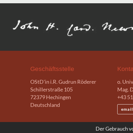
Geschäftsstelle
Konta
OStD'in i.R. Gudrun Röderer
o. Univ.
Schillerstraße 105
Mag. D
72379 Hechingen
+43 51
Deutschland
emai
Der Gebrauch vo