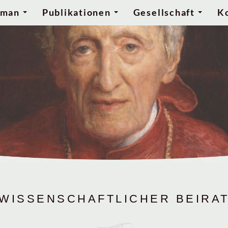
wman
Publikationen
Gesellschaft
K
...
...
...
WISSENSCHAFTLICHER BEIRA