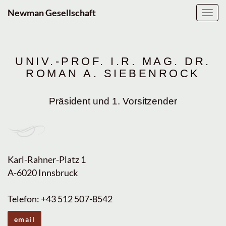
Newman Gesellschaft
Navig
ein-/
UNIV.-PROF. I.R. MAG. DR.
ROMAN A. SIEBENROCK
Präsident und 1. Vorsitzender
Karl-Rahner-Platz 1
A-6020 Innsbruck
Telefon: +43 512 507-8542
email